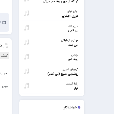
تو که از مهر و وفا دم میزنی
آرش کیان
دوری اجباری
28
بارن بند
بی تابی
مهدی قیطرانی
این بده
د
نویس
آهنگ ا
بچه شیر
کوروش امیری
موزیک
روشنایی صبح (بی کلام)
رضا آنست
 Text
قرار
خوانندگان