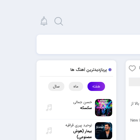
پربازدیدترین آهنگ ها
هفته
ماه
سال
حسن جمالی
لا از
سکسکه
New 
توحید پیری قراقیه
بیمار (هوش
مصنوعی)