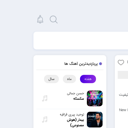
پربازدیدترین آهنگ ها
هفته
ماه
سال
حسن جمالی
کیفیت
سکسکه
New 
توحید پیری قراقیه
بیمار (هوش
مصنوعی)