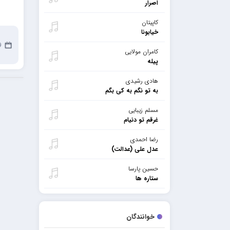
اصرار
کاپیتان
خیابونا
9 فو
کامران مولایی
پیله
هادی رشیدی
به تو نگم به کی بگم
مسلم زیبایی
غرقم تو دنیام
رضا احمدی
عدل علی (عدالت)
حسین پارسا
ستاره ها
خوانندگان