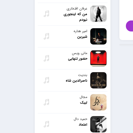
عرفان افتخاری
من که اینجوری
نبودم
امیر هناره
شیرین
مانی ویس
حضور تنهایی
بندیت
ناصرالدین شاه
مجال
لبیک
حمید دال
اعتماد