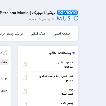
پرشیانا موزیک | Persiana Music
دانلود موزیک جدید
صفحه اصلی
آهنگ ایرانی
موزیک ویدیو ایران
د
پیشنهادات اتفاقی
آهنگ ا
محمود زمانی
مناجات
علی حسن زاده و علی طاهری
موزیک 
دردسر
بردیا
yrics
شب یلدا
پیمان بابایی