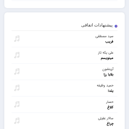
پیشنهادات اتفاقی
سید مصطفی
فریب
علی یکه تاز
مینویسم
آرینشون
بلایا رزا
حمید وظیفه
یلدا
حصار
کلاغ
سالار عقیلی
چراغ