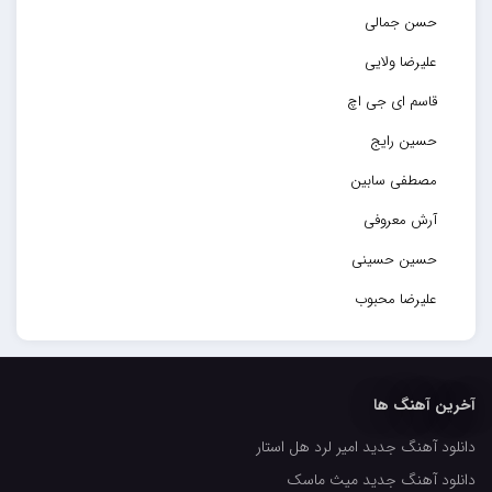
حسن جمالی
علیرضا ولایی
قاسم ای جی اچ
حسین رایج
مصطفی سابین
آرش معروفی
حسین حسینی
علیرضا محبوب
حسین حصارکی
مهدیار
آخرین آهنگ ها
کاپیتان
دانلود آهنگ جدید امیر لرد هل استار
مجید رضوی
دانلود آهنگ جدید میث ماسک