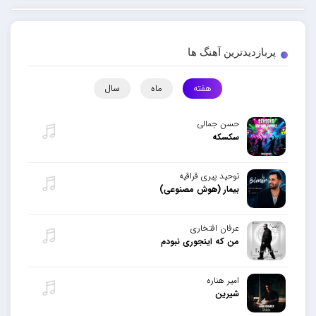
پربازدیدترین آهنگ ها
هفته
ماه
سال
حسن جمالی
سکسکه
توحید پیری قراقیه
بیمار (هوش مصنوعی)
عرفان افتخاری
من که اینجوری نبودم
امیر هناره
شیرین