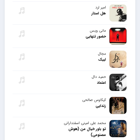
امیر لرد
هل استار
مانی ویس
حضور تنهایی
مجال
لبیک
حمید دال
اعتماد
کیکاوس صالحی
زندایی
محمد علی امینی اسفندارانی
تو باور خیال من (هوش
مصنوعی)