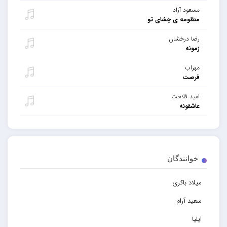
مسعود آزاد
منظومه ی چشای تو
رضا درخشان
زمونه
مهراب
فرصت
امید فلاحت
عاشقونه
خوانندگان
میلاد باکری
سعید آرام
ایلیا