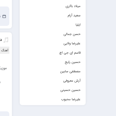
میلاد باکری
سعید آرام
26
ایلیا
حسن جمالی
د
علیرضا ولایی
آهنگ ا
قاسم ای جی اچ
حسین رایج
موزیک
مصطفی سابین
آرش معروفی
n
حسین حسینی
علیرضا محبوب
حسین حصارکی