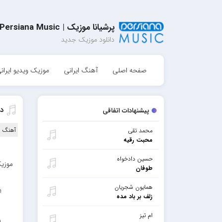
پرشیانا موزیک | Persiana Music
دانلود موزیک جدید
صفحه اصلی
آهنگ ایرانی
موزیک ویدیو ایران
د
پیشنهادات اتفاقی
آهنگ ا
محمد تقی
محبت رقیه
حسین دادخواه
موزیک
طوفان
همایون شجریان
n
زلف بر باد مده
ام تیز