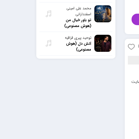
محمد علی امینی
اسفندارانی
تو باور خیال من
(هوش مصنوعی)
توحید پیری قراقیه
آتش دل (هوش
مصنوعی)
سایت