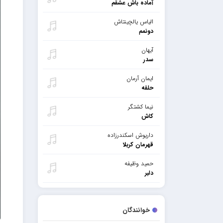
آماده باش عشقم
الیاس یالچینتاش
دونمم
آیهان
سدر
ایمان آرمان
حلقه
نیما کشتگر
کاش
داریوش اسکندرزاده
قهرمان کربلا
حمید وظیفه
دلبر
خوانندگان