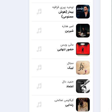
توحید پیری قراقیه
بیمار (هوش
مصنوعی)
امیر هناره
شیرین
مانی ویس
حضور تنهایی
مجال
لبیک
حمید دال
اعتماد
کیکاوس صالحی
زندایی