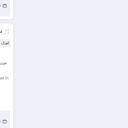
مهدیار
29
کاپیتان
مجید رضوی
د
رضا رضانژاد
رضا مرانلو
آهنگ ا
امیر عرفانی
موزیک
رضا صادقی
سعید شمس
xt In
محمد زینعلی
میهاد
مهرزاد اسفندیاری
فرشاد میرزایی
15
مرتضی خدیوی