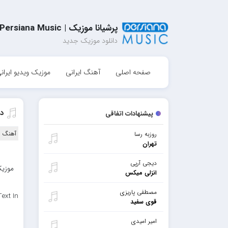
پرشیانا موزیک | Persiana Music
دانلود موزیک جدید
صفحه اصلی
آهنگ ایرانی
موزیک ویدیو ایران
دا
پیشنهادات اتفاقی
آهنگ ا
روزبه رسا
تهران
دیجی آرپی
موزیک
انزلی میکس
مصطفی پاریزی
ext In
قوی سفید
امیر امیدی