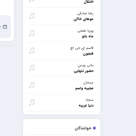
اختلال
رضا صادقی
موهای خاکی
16
پوریا نعمتی
ماه بانو
قاسم ای جی اچ
فنجون
مانی ویس
حضور تنهایی
سبحان
عجیبه واسم
سجاد
دنیا غریبه
خوانندگان