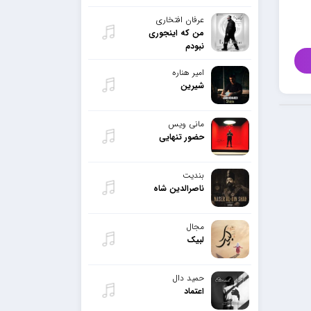
عرفان افتخاری
من که اینجوری
نبودم
امیر هناره
شیرین
مانی ویس
حضور تنهایی
بندیت
ناصرالدین شاه
مجال
لبیک
حمید دال
اعتماد