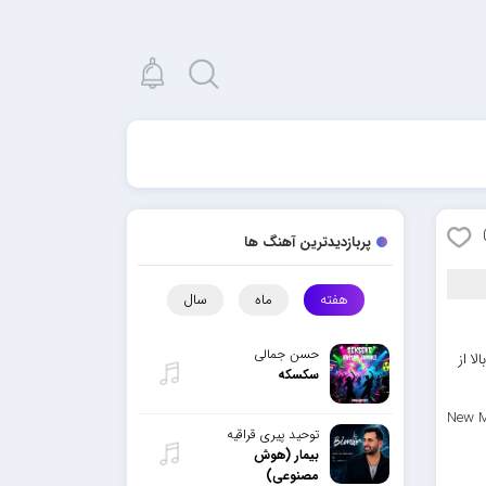
پربازدیدترین آهنگ ها
هفته
ماه
سال
حسن جمالی
ا از
سکسکه
New M
توحید پیری قراقیه
بیمار (هوش
مصنوعی)