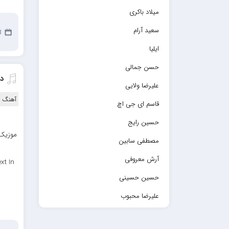
میلاد باکری
سعید آرام
18
ایلیا
حسن جمالی
د
علیرضا ولایی
آهنگ ا
قاسم ای جی اچ
حسین رایج
موزیک 
مصطفی سابین
آرش معروفی
xt In
حسین حسینی
علیرضا محبوب
حسین حصارکی