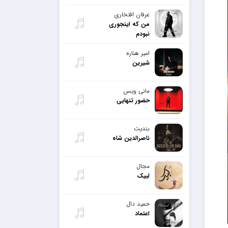
عرفان افتخاری
من که اینجوری
نبودم
امیر هناره
شیرین
مانی ویس
حضور تنهایی
بندیت
ناصرالدین شاه
مجال
لبیک
حمید دال
اعتماد