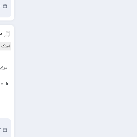
مهدیار
23
کاپیتان
مجید رضوی
دا
رضا رضانژاد
رضا مرانلو
آهنگ ا
امیر عرفانی
موزیک
رضا صادقی
سعید شمس
xt In
محمد زینعلی
میهاد
مهرزاد اسفندیاری
فرشاد میرزایی
27 
مرتضی خدیوی