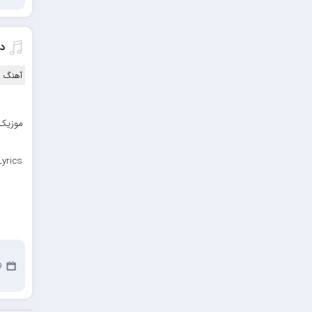
احمدرضا بنام
امیرعلی کریمخانی
د
سامیار
آهنگ ا
سالار عقیلی
امید ذاکری
موزیک 
yrics
29