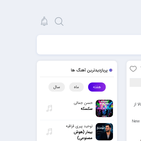
پربازدیدترین آهنگ ها
هفته
ماه
سال
حسن جمالی
ا از
سکسکه
New 
توحید پیری قراقیه
بیمار (هوش
مصنوعی)