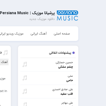
پرشیانا موزیک | Persiana Music
دانلود موزیک جدید
صفحه اصلی
آهنگ ایرانی
موزیک ویدیو ایران
دا
پیشنهادات اتفاقی
آهنگ ا
حسین حصارکی
چشم مشکی
ستی
موزیک
حامی
علی صادق احمدی
xt In
قلب سفید
علی مهاجر