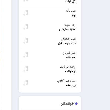
گل نبات
علی تک
لیلا
رضا سورنا
عشق نمایشی
علی رضاییان
بد دردیه عشق
امیر قنبریان
هم قدم
وحید پورقائمی
از خیالت
میلاد علی آبادی
پر بسته
خوانندگان