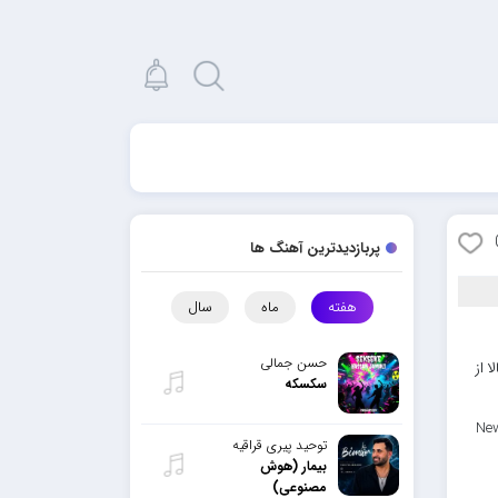
پربازدیدترین آهنگ ها
هفته
ماه
سال
حسن جمالی
 از
سکسکه
New
توحید پیری قراقیه
بیمار (هوش
مصنوعی)