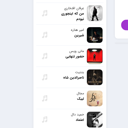
عرفان افتخاری
من که اینجوری
نبودم
امیر هناره
شیرین
مانی ویس
حضور تنهایی
بندیت
ناصرالدین شاه
مجال
لبیک
حمید دال
اعتماد