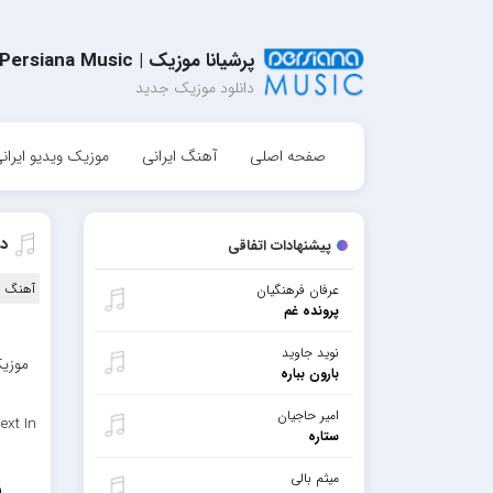
پرشیانا موزیک | Persiana Music
دانلود موزیک جدید
صفحه اصلی
آهنگ ایرانی
موزیک ویدیو ایران
د
پیشنهادات اتفاقی
آهنگ ا
عرفان فرهنگیان
پرونده غم
نوید جاوید
موزیک
بارون بباره
امیر حاجیان
ext In
ستاره
میثم بالی