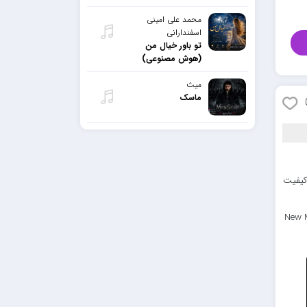
محمد علی امینی
اسفندارانی
تو باور خیال من
(هوش مصنوعی)
میث
ماسک
م پرسرعت و کیفیت
New M