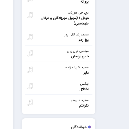
پروانه
دی جی هورنت
دوئل ۱ (سهیل مهرزادگان و عرفان
طهماسبی)
محمدرضا تقی پور
یخ زدم
مرتضی نوروزیان
حس آرامش
سعید شریف زاده
دلبر
بیکس
اختلال
سعید داوودی
نگرانتم
خوانندگان