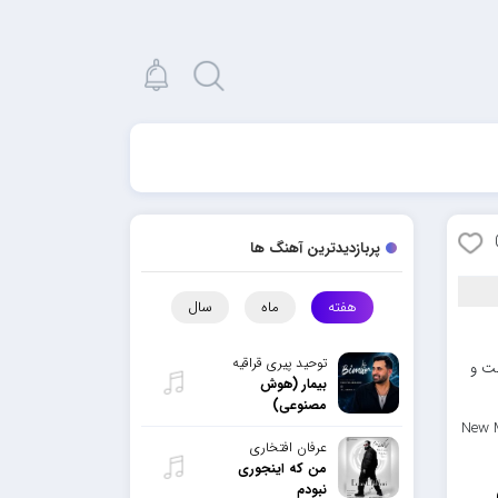
پربازدیدترین آهنگ ها
هفته
ماه
سال
توحید پیری قراقیه
عت و
بیمار (هوش
مصنوعی)
New M
عرفان افتخاری
من که اینجوری
نبودم