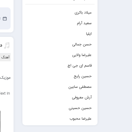
میلاد باکری
23
سعید آرام
ایلیا
حسن جمالی
د
علیرضا ولایی
آهنگ ا
قاسم ای جی اچ
حسین رایج
مصطفی سابین
ext In
آرش معروفی
حسین حسینی
علیرضا محبوب
حسین حصارکی