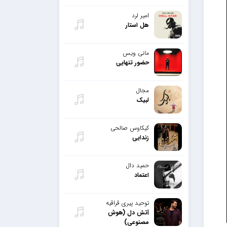
امیر لرد
هل استار
مانی ویس
حضور تنهایی
مجال
لبیک
کیکاوس صالحی
زندایی
حمید دال
اعتماد
توحید پیری قراقیه
آتش دل (هوش
مصنوعی)