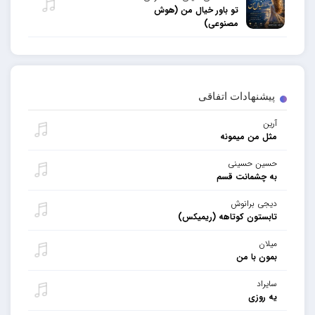
تو باور خیال من (هوش
مصنوعی)
پیشنهادات اتفاقی
آرین
مثل من میمونه
حسین حسینی
به چشمانت قسم
دیجی برانوش
تابستون کوتاهه (ریمیکس)
میلان
بمون با من
سایراد
یه روزی