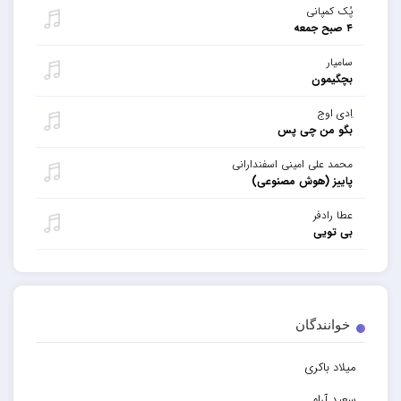
پُک کمپانی
۴ صبح جمعه
سامیار
بچگیمون
اِدی اوج
بگو من چی پس
محمد علی امینی اسفندارانی
پاییز (هوش مصنوعی)
عطا رادفر
بی تویی
خوانندگان
میلاد باکری
سعید آرام