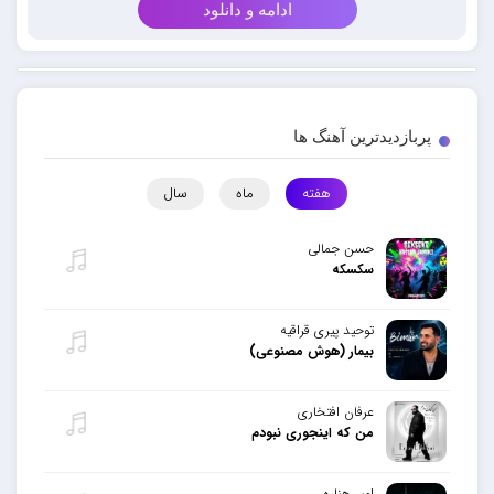
ادامه و دانلود
پربازدیدترین آهنگ ها
هفته
ماه
سال
حسن جمالی
سکسکه
توحید پیری قراقیه
بیمار (هوش مصنوعی)
عرفان افتخاری
من که اینجوری نبودم
امیر هناره