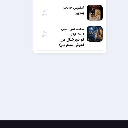
کیکاوس صالحی
زندایی
محمد علی امینی
اسفندارانی
تو باور خیال من
(هوش مصنوعی)