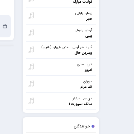
تولدت مبارک
پیمان بابایی
صبر
23
آرمان رسولی
بیبی
گروه هم آوایی الغدیر طهران (طنین)
بهترین حال
کارو اسدی
امروز
سوران
اند مرام
دی جی دینیار
سالک اسپورت ۱
خوانندگان