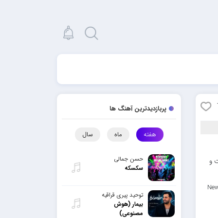
پربازدیدترین آهنگ ها
هفته
ماه
سال
حسن جمالی
ت و
سکسکه
New
توحید پیری قراقیه
بیمار (هوش
مصنوعی)