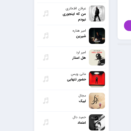
عرفان افتخاری
من که اینجوری
نبودم
امیر هناره
شیرین
امیر لرد
هل استار
مانی ویس
حضور تنهایی
مجال
لبیک
حمید دال
اعتماد