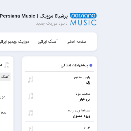
پرشیانا موزیک | Persiana Music
دانلود موزیک جدید
صفحه اصلی
آهنگ ایرانی
موزیک ویدیو ایران
د
پیشنهادات اتفاقی
آهنگ ا
راوی سناتور
رُک
محمد مولا
موزی
بی قرار
علیرضا ولی زاده
rics
ورود ممنوع
کیان