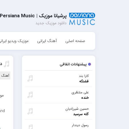
پرشیانا موزیک | Persiana Music
دانلود موزیک جدید
صفحه اصلی
آهنگ ایرانی
موزیک ویدیو ایران
د
پیشنهادات اتفاقی
آهنگ ا
کارا بند
قشنگه
علی منتظری
خنده
حسین شیرزادیان
And
گله سرسبد
رسول دیندار