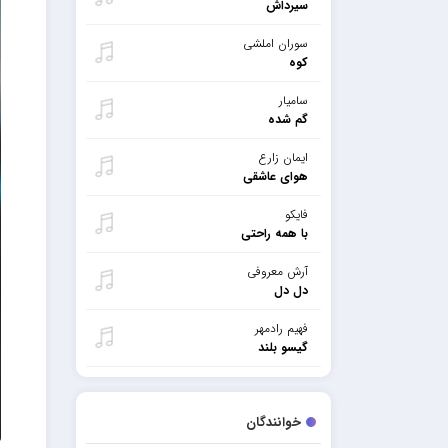
سیرداش
سوران املشی
کوه
سامیار
گم شده
ایمان زارع
هوای عاشقی
فایکو
با همه راحتی
آرش معروفی
دل دل
فهیم رادمهر
گیسو بلند
خوانندگان