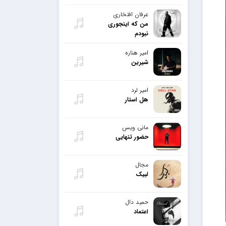
عرفان افتخاری
من که اینجوری
نبودم
امیر هناره
شیرین
امیر لرد
هل استار
مانی ویس
حضور تنهایی
مجال
لبیک
حمید دال
اعتماد