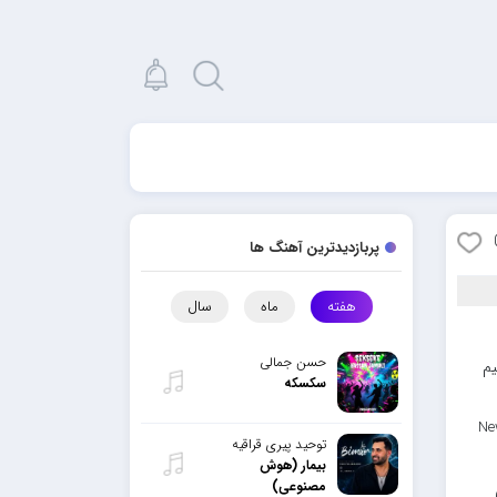
پربازدیدترین آهنگ ها
هفته
ماه
سال
حسن جمالی
لینک مستقیم
سکسکه
Ne
توحید پیری قراقیه
بیمار (هوش
مصنوعی)