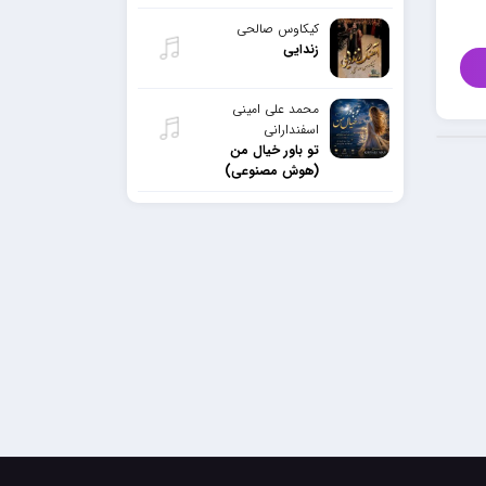
کیکاوس صالحی
زندایی
محمد علی امینی
اسفندارانی
تو باور خیال من
(هوش مصنوعی)