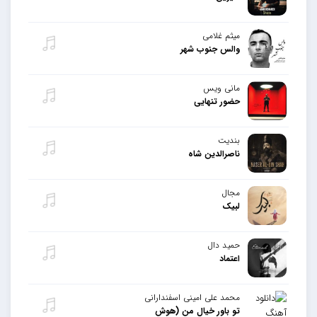
میثم غلامی
والس جنوب شهر
مانی ویس
حضور تنهایی
بندیت
ناصرالدین شاه
مجال
لبیک
حمید دال
اعتماد
محمد علی امینی اسفندارانی
تو باور خیال من (هوش