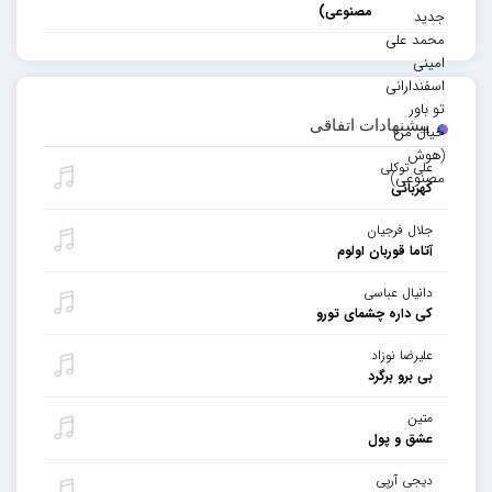
مصنوعی)
پیشنهادات اتفاقی
علی توکلی
کهربائی
جلال فرجیان
آتاما قوربان اولوم
دانیال عباسی
کی داره چشمای تورو
علیرضا نوزاد
بی برو برگرد
متین
عشق و پول
دیجی آرپی