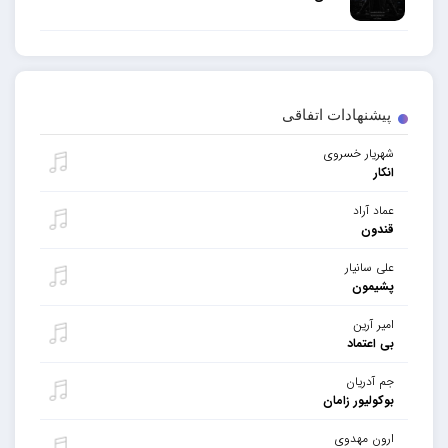
پیشنهادات اتفاقی
شهریار خسروی
انکار
عماد آراد
قندون
علی سانیار
پشیمون
امیر آرین
بی اعتماد
جم آدریان
بوکولیور زامان
ارون مهدوی