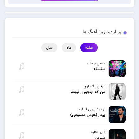
پربازدیدترین آهنگ ها
هفته
ماه
سال
حسن جمالی
سکسکه
عرفان افتخاری
من که اینجوری نبودم
توحید پیری قراقیه
بیمار (هوش مصنوعی)
امیر هناره
شیرین