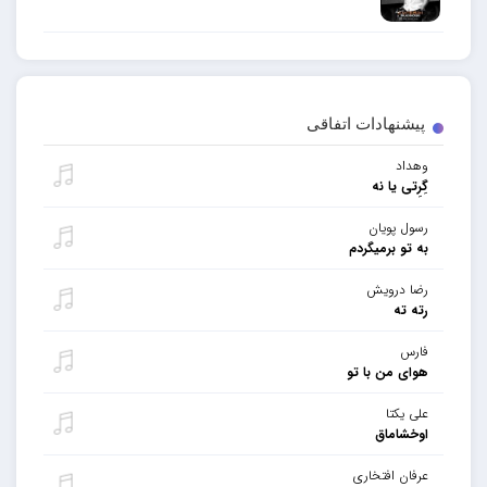
پیشنهادات اتفاقی
وهداد
گِرِتی یا نه
رسول پویان
به تو برمیگردم
رضا درویش
رته ته
فارس
هوای من با تو
علی یکتا
اوخشاماق
عرفان افتخاری