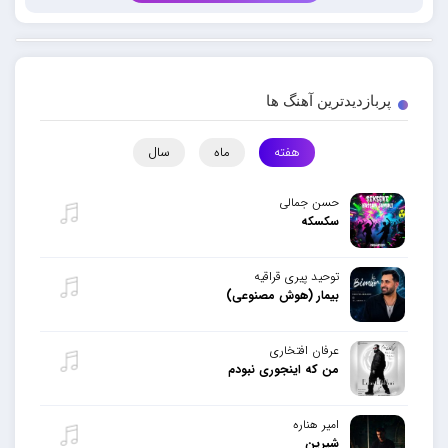
پربازدیدترین آهنگ ها
هفته
ماه
سال
حسن جمالی
سکسکه
توحید پیری قراقیه
بیمار (هوش مصنوعی)
عرفان افتخاری
من که اینجوری نبودم
امیر هناره
شیرین