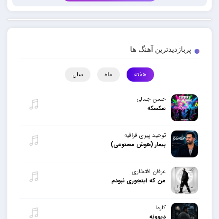
پربازدیدترین آهنگ ها
هفته
ماه
سال
حسن جمالی
سکسکه
توحید پیری قراقیه
بیمار (هوش مصنوعی)
عرفان افتخاری
من که اینجوری نبودم
کارما
دیوونه