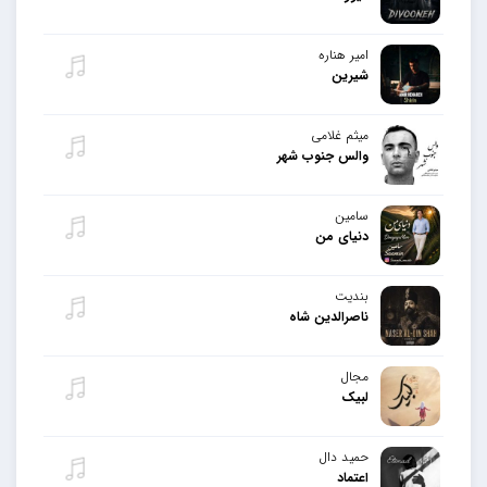
امیر هناره
شیرین
میثم غلامی
والس جنوب شهر
سامین
دنیای من
بندیت
ناصرالدین شاه
مجال
لبیک
حمید دال
اعتماد