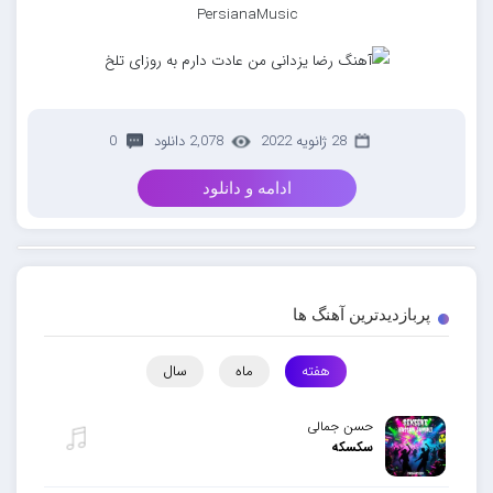
PersianaMusic
28 ژانویه 2022
2,078 دانلود
0
ادامه و دانلود
پربازدیدترین آهنگ ها
هفته
ماه
سال
حسن جمالی
سکسکه