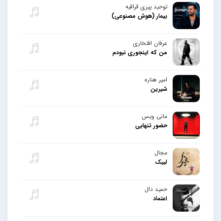
توحید پیری قراقیه
بیمار (هوش مصنوعی)
عرفان افتخاری
من که اینجوری نبودم
امیر هناره
شیرین
مانی ویس
حضور تنهایی
مجال
لبیک
حمید دال
اعتماد