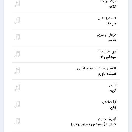
میلاد کینگ
کلافه
اسماعیل عالی
یار مه
فرخان باصری
تقصیر
دی جی ام ۲
میدفون ۲
افشین سایکو و سعید لطقی
نمیشه باورم
عارض
گربه
آرا صلاحی
آبان
کیارش و آرن
خیابونا (ریمیکس پویان براتی)