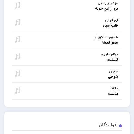
مهدی پارسایی
برو از این خونه
ای ام تی
قلب سیاه
همایون شجریان
محو تماشا
بهنام داوری
تسلیمم
جویان
شوخی
ما۳تا
بلاست
خوانندگان