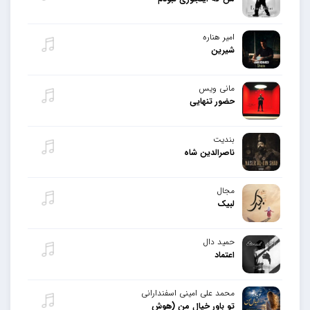
امیر هناره
شیرین
مانی ویس
حضور تنهایی
بندیت
ناصرالدین شاه
مجال
لبیک
حمید دال
اعتماد
محمد علی امینی اسفندارانی
تو باور خیال من (هوش