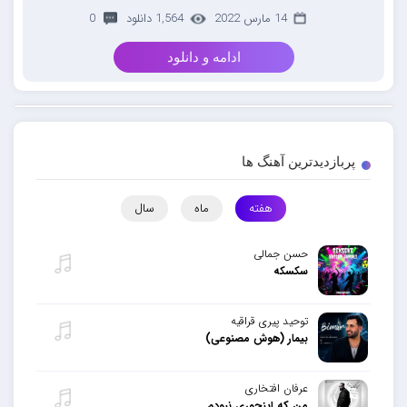
14 مارس 2022
1,564 دانلود
0
ادامه و دانلود
پربازدیدترین آهنگ ها
هفته
ماه
سال
حسن جمالی
سکسکه
توحید پیری قراقیه
بیمار (هوش مصنوعی)
عرفان افتخاری
من که اینجوری نبودم