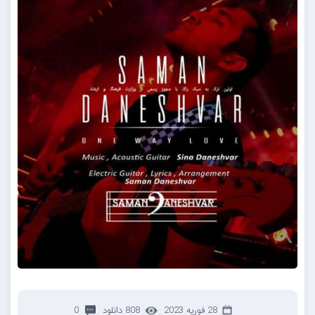
28 فوریه 2023
808 دانلود
0