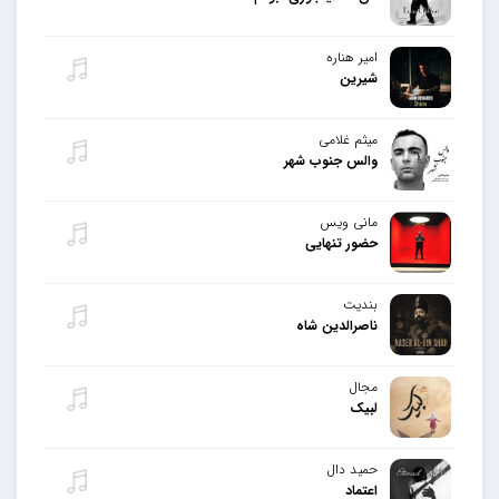
امیر هناره
شیرین
میثم غلامی
والس جنوب شهر
مانی ویس
حضور تنهایی
بندیت
ناصرالدین شاه
مجال
لبیک
حمید دال
اعتماد