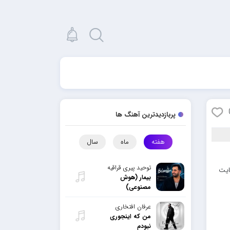
پربازدیدترین آهنگ ها
هفته
ماه
سال
توحید پیری قراقیه
ایت
بیمار (هوش
مصنوعی)
عرفان افتخاری
من که اینجوری
نبودم