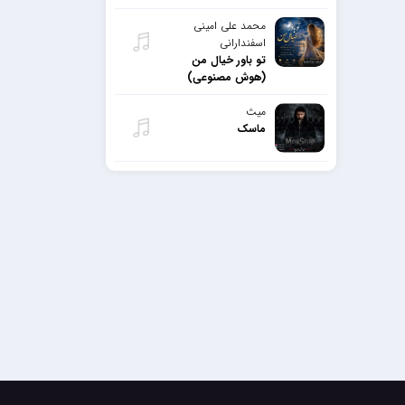
محمد علی امینی
اسفندارانی
تو باور خیال من
(هوش مصنوعی)
میث
ماسک