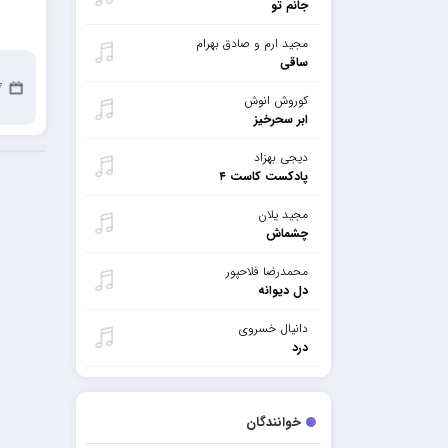
جانم تو
مجید ارم و صادق بهرام
ساقی
7 م
کوروش انوش
ابر سحرخیز
دیجی بهزاد
پادکست کاست ۴
مجید یلان
چشماش
محمدرضا فلاحپور
دل دیوانه
دانیال خسروی
درد
خوانندگان