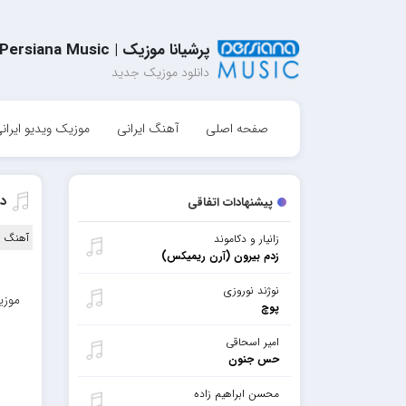
پرشیانا موزیک | Persiana Music
دانلود موزیک جدید
صفحه اصلی
آهنگ ایرانی
موزیک ویدیو ایران
دا
پیشنهادات اتفاقی
آهنگ ا
زانیار و دکاموند
زدم بیرون (آرن ریمیکس)
نوژند نوروزی
موزی
پوچ
امیر اسحاقی
حس جنون
محسن ابراهیم زاده