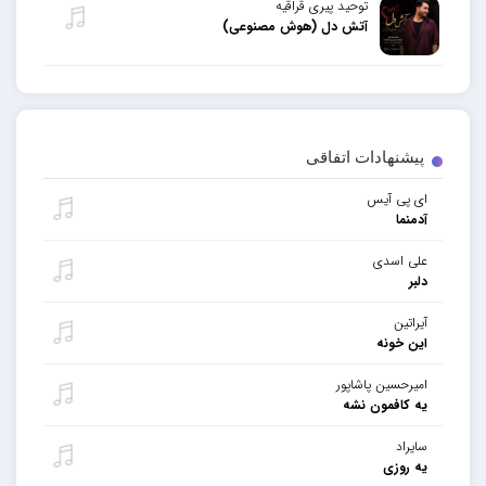
توحید پیری قراقیه
آتش دل (هوش مصنوعی)
پیشنهادات اتفاقی
ای پی آیس
آدمنما
علی اسدی
دلبر
آیراتین
این خونه
امیرحسین پاشاپور
یه کافمون نشه
سایراد
یه روزی