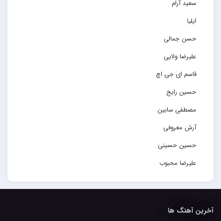
سعید آرام
ایلیا
حسن جمالی
علیرضا ولایی
قاسم ای جی اچ
حسین رایج
مصطفی سابین
آرش معروفی
حسین حسینی
علیرضا محبوب
حسین حصارکی
مهدیار
آخرین آهنگ ها
کاپیتان