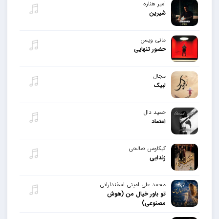
امیر هناره
شیرین
مانی ویس
حضور تنهایی
مجال
لبیک
حمید دال
اعتماد
کیکاوس صالحی
زندایی
محمد علی امینی اسفندارانی
تو باور خیال من (هوش
مصنوعی)