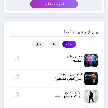
ادامه و دانلود
پربازدیدترین آهنگ ها
هفته
ماه
سال
حسن جمالی
سکسکه
توحید پیری قراقیه
بیمار (هوش مصنوعی)
عرفان افتخاری
من که اینجوری نبودم