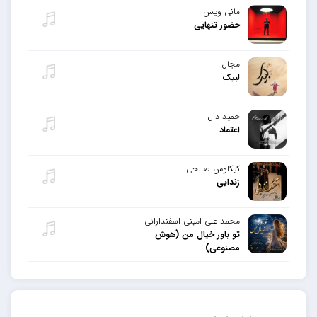
مانی ویس
حضور تنهایی
مجال
لبیک
حمید دال
اعتماد
کیکاوس صالحی
زندایی
محمد علی امینی اسفندارانی
تو باور خیال من (هوش
مصنوعی)