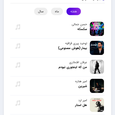
هفته
ماه
سال
حسن جمالی
سکسکه
توحید پیری قراقیه
بیمار (هوش مصنوعی)
عرفان افتخاری
من که اینجوری نبودم
امیر هناره
شیرین
امیر لرد
هل استار