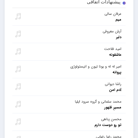
پیشنهادات اتفاقی
عرفان سالی
میم
آرش معروفی
دلبر
امید فلاحت
عاشقونه
امیر له له و یونا تیون و انیستولوژی
پروانه
راشا دیوانی
آدم امن
محمد سلمانی و گروه سرود ایلیا
مسیرِ ظهور
محسن پناهی
تو رو دوست دارم
محمد رضا رضایی