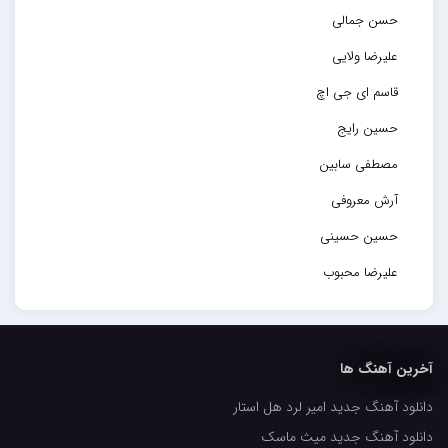
حسن جمالی
علیرضا ولایی
قاسم ای جی اچ
حسین رایج
مصطفی سابین
آرش معروفی
حسین حسینی
علیرضا محبوب
حسین حصارکی
مهدیار
آخرین آهنگ ها
کاپیتان
دانلود آهنگ جدید امیر لرد هل استار
مجید رضوی
دانلود آهنگ جدید میث ماسک