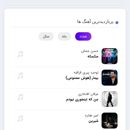
پربازدیدترین آهنگ ها
هفته
ماه
سال
حسن جمالی
سکسکه
توحید پیری قراقیه
بیمار (هوش مصنوعی)
عرفان افتخاری
من که اینجوری نبودم
امیر هناره
شیرین