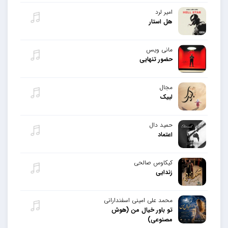
امیر لرد
هل استار
مانی ویس
حضور تنهایی
مجال
لبیک
حمید دال
اعتماد
کیکاوس صالحی
زندایی
محمد علی امینی اسفندارانی
تو باور خیال من (هوش
مصنوعی)