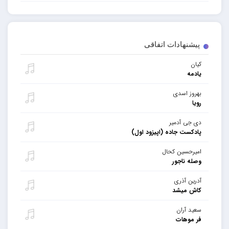
پیشنهادات اتفاقی
کیان
یادمه
بهروز اسدی
رویا
دی جی آدمیر
پادکست جاده (اپیزود اول)
امیرحسین کحال
وصله ناجور
آدرین آذری
کاش میشد
سعید آران
فر موهات