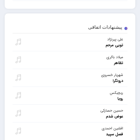
پیشنهادات اتفاقی
علی پیرنژاد
تویی مرحم
میلاد باکری
تظاهر
شهریار خسروی
درونگرا
ریچیکس
رویا
حسین حصارکی
عوض شدم
افشین احمدی
فصل سپید