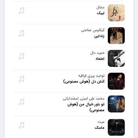
مجال
لبیک
کیکاوس صالحی
زندایی
حمید دال
اعتماد
توحید پیری قراقیه
آتش دل (هوش مصنوعی)
محمد علی امینی اسفندارانی
تو باور خیال من (هوش
مصنوعی)
میث
ماسک