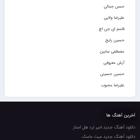
حسن جمالی
علیرضا ولایی
قاسم ای جی اچ
حسین رایج
مصطفی سابین
آرش معروفی
حسین حسینی
علیرضا محبوب
حسین حصارکی
مهدیار
آخرین آهنگ ها
کاپیتان
دانلود آهنگ جدید امیر لرد هل استار
مجید رضوی
دانلود آهنگ جدید میث ماسک