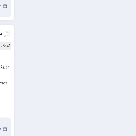
مهدیار
22
کاپیتان
مجید رضوی
دا
رضا رضانژاد
رضا مرانلو
آهنگ ا
امیر عرفانی
موزیک 
رضا صادقی
سعید شمس
rics
محمد زینعلی
میهاد
مهرزاد اسفندیاری
فرشاد میرزایی
29
مرتضی خدیوی