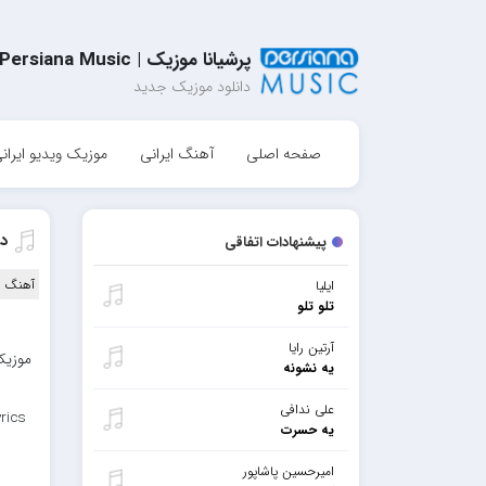
پرشیانا موزیک | Persiana Music
دانلود موزیک جدید
صفحه اصلی
آهنگ ایرانی
موزیک ویدیو ایران
دا
پیشنهادات اتفاقی
آهنگ ا
ایلیا
تلو تلو
آرتین رایا
موزیک 
یه نشونه
علی ندافی
rics
یه حسرت
امیرحسین پاشاپور