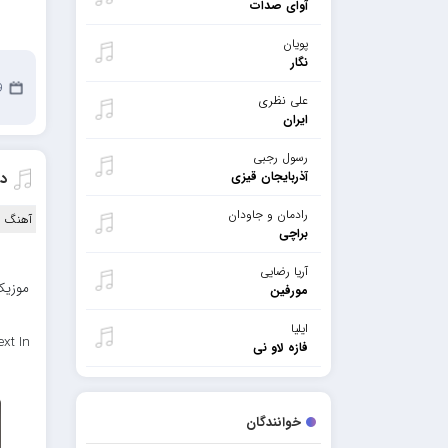
آوای صدات
پویان
نگار
19
علی نظری
ایران
رسول رجبی
آذربایجان قیزی
دا
رادمان و جاودان
آهنگ ا
براچی
آریا رضایی
موزیک 
مورفین
ایلیا
xt In
فازه لاو نی
خوانندگان