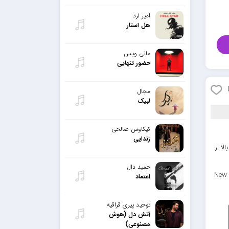
امیر لرد
هل استار
مانی ویس
حضور تنهایی
مجال
لبیک
کیکاوس صالحی
زندایی
لا از
حمید دال
New 
اعتماد
توحید پیری قراقیه
آتش دل (هوش
مصنوعی)