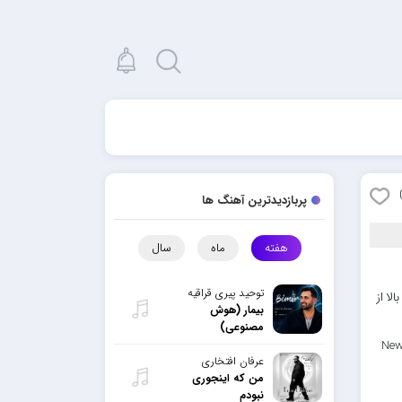
پربازدیدترین آهنگ ها
هفته
ماه
سال
توحید پیری قراقیه
لا از
بیمار (هوش
مصنوعی)
New
عرفان افتخاری
من که اینجوری
نبودم