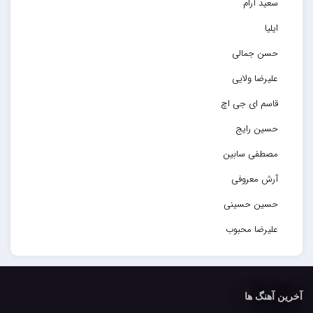
سعید آرام
ایلیا
حسن جمالی
علیرضا ولایی
قاسم ای جی اچ
حسین رایج
مصطفی سابین
آرش معروفی
حسین حسینی
علیرضا محبوب
حسین حصارکی
مهدیار
آخرین آهنگ ها
کاپیتان