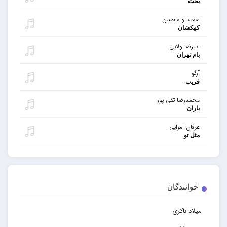
بحث
سعید و محسن
کهکشان
علیرضا ولایی
بام تهران
آرگو
فریب
محمدرضا تقی پور
باران
عرفان امرایی
مثل تو
خوانندگان
میلاد باکری