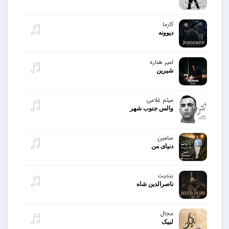
کارما
دیوونه
امیر هناره
شیرین
میثم غلامی
والس جنوب شهر
سامین
دنیای من
بندیت
ناصرالدین شاه
مجال
لبیک