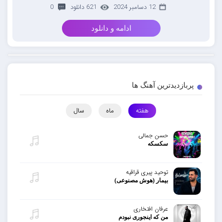
12 دسامبر 2024
621 دانلود
0
ادامه و دانلود
پربازدیدترین آهنگ ها
هفته
ماه
سال
حسن جمالی
سکسکه
توحید پیری قراقیه
بیمار (هوش مصنوعی)
عرفان افتخاری
من که اینجوری نبودم