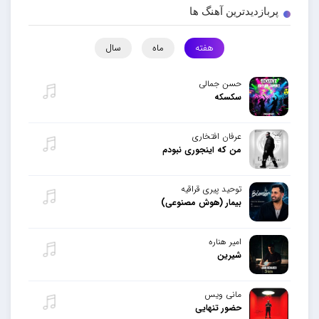
پربازدیدترین آهنگ ها
هفته
ماه
سال
حسن جمالی
سکسکه
عرفان افتخاری
من که اینجوری نبودم
توحید پیری قراقیه
بیمار (هوش مصنوعی)
امیر هناره
شیرین
مانی ویس
حضور تنهایی