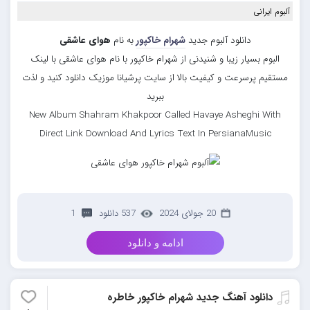
آلبوم ایرانی
دانلود آلبوم جدید
شهرام خاکپور
به نام
هوای عاشقی
البوم بسیار زیبا و شنیدنی از شهرام خاکپور با نام هوای عاشقی با لینک
مستقیم پرسرعت و کیفیت بالا از سایت پرشیانا موزیک دانلود کنید و لذت
ببرید
New Album Shahram Khakpoor Called Havaye Asheghi With
Direct Link Download And Lyrics Text In PersianaMusic
20 جولای 2024
537 دانلود
1
ادامه و دانلود
دانلود آهنگ جدید شهرام خاکپور خاطره