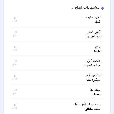
پیشنهادات اتفاقی
امین سکرت
گنگ
آرون افشار
درد شیرین
یاسر
تا ابد
دیجی‌ آربن
متا میکس ۱
محسن نتاج
میگیره دلم
میلاد والا
ستمگر
محمدجواد شکیب آزاد
ملک سلطان