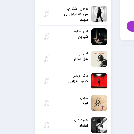
عرفان افتخاری
من که اینجوری
نبودم
امیر هناره
شیرین
امیر لرد
هل استار
مانی ویس
حضور تنهایی
مجال
لبیک
حمید دال
اعتماد