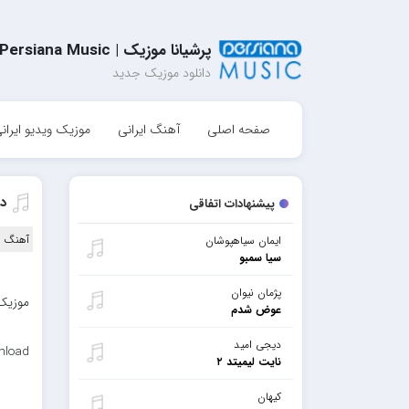
پرشیانا موزیک | Persiana Music
دانلود موزیک جدید
صفحه اصلی
آهنگ ایرانی
موزیک ویدیو ایران
د
پیشنهادات اتفاقی
آهنگ ا
ایمان سیاهپوشان
سیا سمبو
پژمان نیوان
موزیک 
عوض شدم
دیجی امید
nload
نایت لیمیتد ۲
کیهان