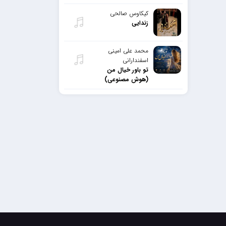
کیکاوس صالحی
زندایی
محمد علی امینی
اسفندارانی
تو باور خیال من
(هوش مصنوعی)