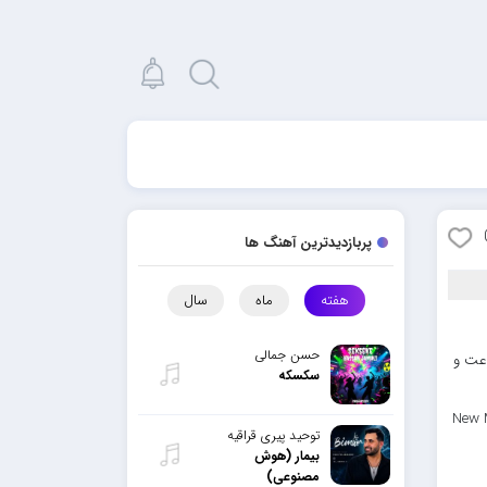
پربازدیدترین آهنگ ها
هفته
ماه
سال
حسن جمالی
رعت و
سکسکه
New 
توحید پیری قراقیه
بیمار (هوش
مصنوعی)