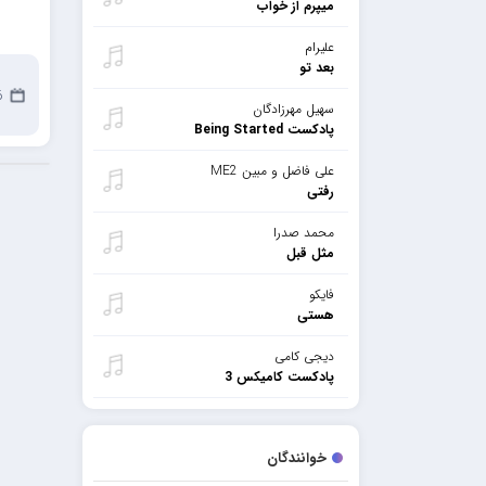
میپرم از خواب
علیرام
بعد تو
26
سهیل مهرزادگان
پادکست Being Started
علی فاضل و مبین ME2
رفتی
محمد صدرا
مثل قبل
فایکو
هستی
دیجی کامی
پادکست کامیکس 3
خوانندگان