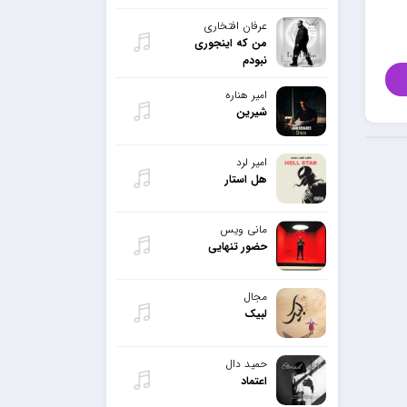
عرفان افتخاری
من که اینجوری
نبودم
امیر هناره
شیرین
امیر لرد
هل استار
مانی ویس
حضور تنهایی
مجال
لبیک
حمید دال
اعتماد