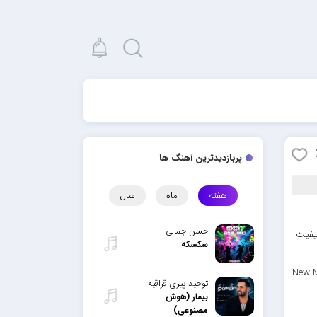
پربازدیدترین آهنگ ها
هفته
ماه
سال
حسن جمالی
کیفیت
سکسکه
New M
توحید پیری قراقیه
بیمار (هوش
مصنوعی)