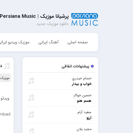
پرشیانا موزیک | Persiana Music
دانلود موزیک جدید
صفحه اصلی
آهنگ ایرانی
موزیک ویدیو ایران
دا
پیشنهادات اتفاقی
موزیک و
حسام حیدری
خواب و بیدار
حسین جوکار
ویدئو 
هسم هنو
سعید آرام
wnload
آرزو
مجید یلان