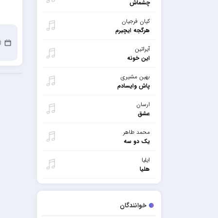
چشماش
کیان فرجیان
هرگجه ایچیرم
8 ژا
آیراتین
این خونه
بهین مشیری
پاش وایسادم
ارسان
عشق
محمد طاهر
یک دو سه
ایلیا
هلیا
خوانندگان