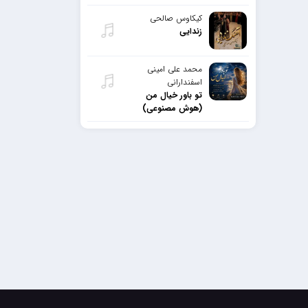
کیکاوس صالحی
زندایی
محمد علی امینی
اسفندارانی
تو باور خیال من
(هوش مصنوعی)