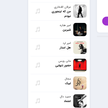
عرفان افتخاری
من که اینجوری
نبودم
امیر هناره
شیرین
امیر لرد
هل استار
مانی ویس
حضور تنهایی
مجال
لبیک
حمید دال
اعتماد