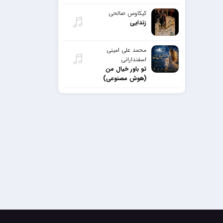
کیکاوس صالحی
زندایی
محمد علی امینی
اسفندارانی
تو باور خیال من
(هوش مصنوعی)