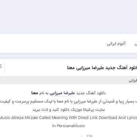
ی
آلبوم ایرانی
0
نلود آهنگ جدید علیرضا میرزایی معنا
یرانی
دانلود آهنگ جدید
علیرضا میرزایی
به نام
معنا
بسیار زیبا و شنیدنی از علیرضا میرزایی با نام معنا با لینک مستقیم پرسرعت و کیفیت با
سایت پرشیانا موزیک دانلود کنید و لذت ببرید
usic Alireza Mirzaei Called Meaning With Direct Link Download And Lyric
In PersianaMusic