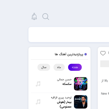
پربازدیدترین آهنگ ها
هفته
ماه
سال
حسن جمالی
لا از
سکسکه
New M
توحید پیری قراقیه
بیمار (هوش
مصنوعی)