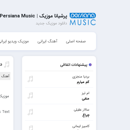
پرشیانا موزیک | Persiana Music
دانلود موزیک جدید
صفحه اصلی
آهنگ ایرانی
موزیک ویدیو ایران
دا
پیشنهادات اتفاقی
آهنگ ا
بردیا منجزی
کم میارم
ام تیز
موزیک 
منفی
سالار عقیلی
s Text
چراغ
کامبیز ایمانی