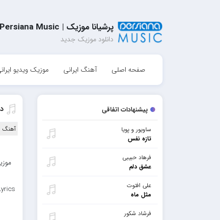
پرشیانا موزیک | Persiana Music
دانلود موزیک جدید
صفحه اصلی
آهنگ ایرانی
موزیک ویدیو ایران
د
پیشنهادات اتفاقی
آهنگ ا
ساویور و پویا
تازه نفس
فرهاد حبیبی
موزی
عشق دلم
علی افتوت
Lyrics
مثل ماه
فرشاد شکور