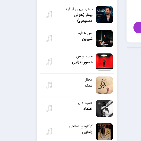
توحید پیری قراقیه
بیمار (هوش
مصنوعی)
امیر هناره
شیرین
مانی ویس
حضور تنهایی
مجال
لبیک
حمید دال
اعتماد
کیکاوس صالحی
زندایی