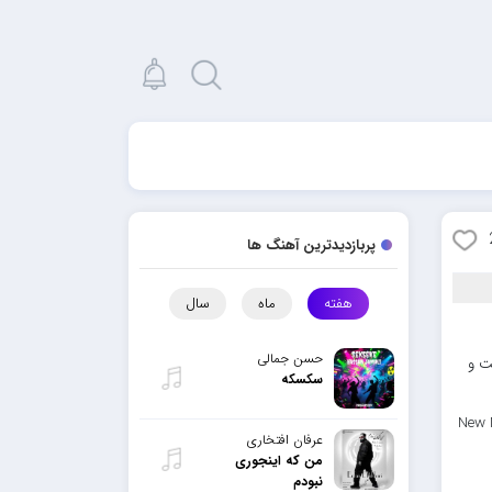
پربازدیدترین آهنگ ها
هفته
ماه
سال
حسن جمالی
ت و
سکسکه
New M
عرفان افتخاری
من که اینجوری
نبودم