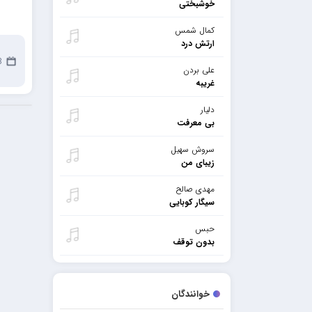
خوشبختی
کمال شمس
ارتش درد
18
علی بردن
غریبه
دلیار
بی معرفت
سروش سهیل
زیبای من
مهدی صالح
سیگار کوبایی
حبس
بدون توقف
خوانندگان