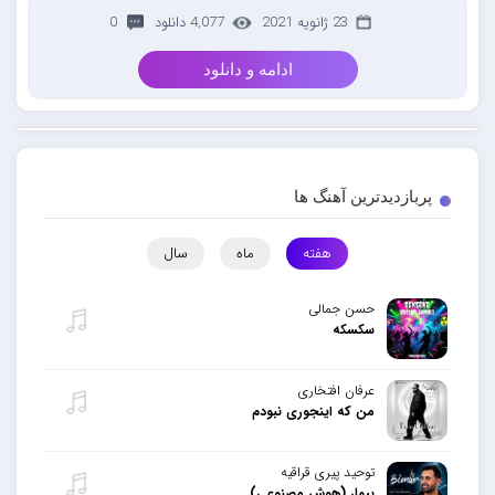
23 ژانویه 2021
4,077 دانلود
0
ادامه و دانلود
پربازدیدترین آهنگ ها
هفته
ماه
سال
حسن جمالی
سکسکه
عرفان افتخاری
من که اینجوری نبودم
توحید پیری قراقیه
بیمار (هوش مصنوعی)