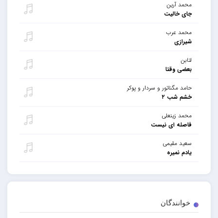
محمد آرین
جای خالیت
محمد عرب
شیرازی
لتابن
بعضی وقتا
حامد مگناتور و سردار و پوکر
خشم شب ۲
محمد زینعلی
فاصله ای نیست
سعید مقیمی‌
یادم نمیره
خوانندگان