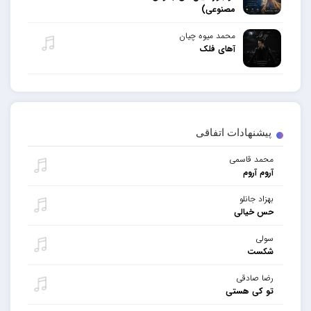
مصنوعی)
محمد میوه چیان
آهای فلک
پیشنهادات اتفاقی
محمد قاسمی
آروم آروم
بهزاد جانلو
حس خیالی
سولی
شکست
رضا صادقی
تو کی هستی