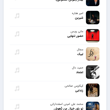
امیر هناره
شیرین
مانی ویس
حضور تنهایی
مجال
لبیک
حمید دال
اعتماد
کیکاوس صالحی
زندایی
محمد علی امینی اسفندارانی
تو باور خیال من (هوش