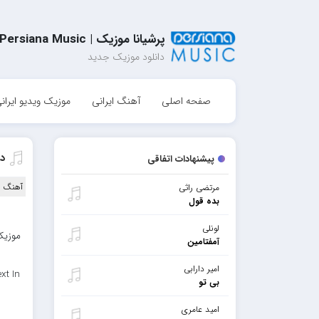
پرشیانا موزیک | Persiana Music
دانلود موزیک جدید
صفحه اصلی
آهنگ ایرانی
موزیک ویدیو ایران
دا
پیشنهادات اتفاقی
آهنگ ا
مرتضی راثی
بده قول
لونلی
موزیک 
آمفتامین
امیر دارابی
xt In
بی تو
امید عامری