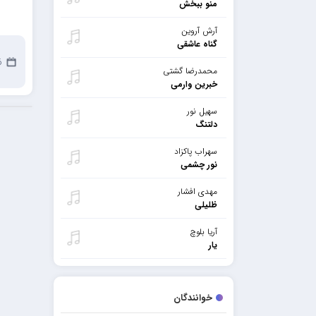
منو ببخش
آرش آروین
گناه عاشقی
6 دس
محمدرضا گشتی
خبرین وارمی
سهیل نور
دلتنگ
سهراب پاکزاد
نور چشمی
مهدی افشار
ظلیلی
آریا بلوچ
یار
خوانندگان