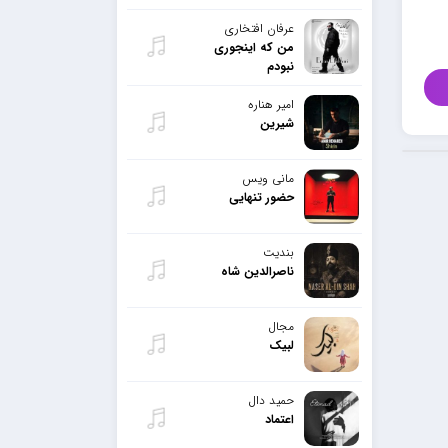
عرفان افتخاری
من که اینجوری
نبودم
امیر هناره
شیرین
مانی ویس
حضور تنهایی
بندیت
ناصرالدین شاه
مجال
لبیک
حمید دال
اعتماد