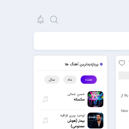
پربازدیدترین آهنگ ها
هفته
ماه
سال
حسن جمالی
لا از
سکسکه
New 
توحید پیری قراقیه
بیمار (هوش
مصنوعی)