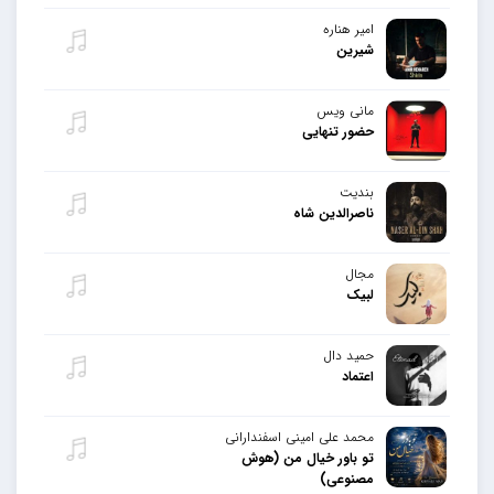
امیر هناره
شیرین
مانی ویس
حضور تنهایی
بندیت
ناصرالدین شاه
مجال
لبیک
حمید دال
اعتماد
محمد علی امینی اسفندارانی
تو باور خیال من (هوش
مصنوعی)