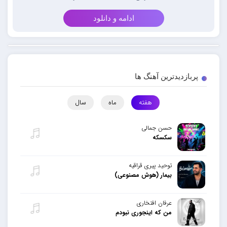
ادامه و دانلود
پربازدیدترین آهنگ ها
هفته
ماه
سال
حسن جمالی
سکسکه
توحید پیری قراقیه
بیمار (هوش مصنوعی)
عرفان افتخاری
من که اینجوری نبودم