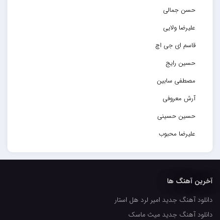
حسن جمالی
علیرضا ولایی
قاسم ای جی اچ
حسین رایج
مصطفی سابین
آرش معروفی
حسین حسینی
علیرضا محبوب
حسین حصارکی
مهدیار
آخرین آهنگ ها
کاپیتان
دانلود آهنگ جدید امیر لرد هل استار
مجید رضوی
دانلود آهنگ جدید میث ماسک