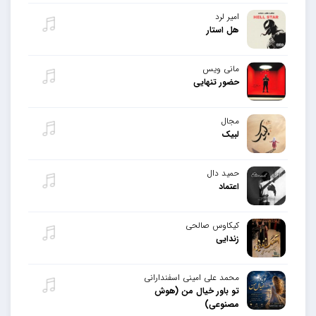
امیر لرد
هل استار
مانی ویس
حضور تنهایی
مجال
لبیک
حمید دال
اعتماد
کیکاوس صالحی
زندایی
محمد علی امینی اسفندارانی
تو باور خیال من (هوش
مصنوعی)