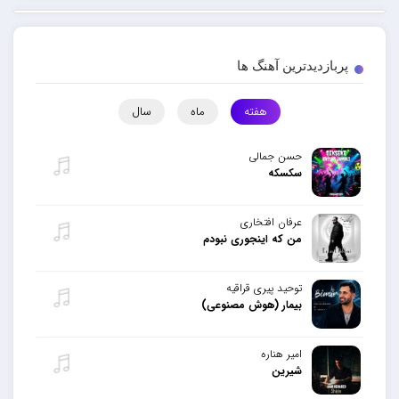
پربازدیدترین آهنگ ها
هفته
ماه
سال
حسن جمالی
سکسکه
عرفان افتخاری
من که اینجوری نبودم
توحید پیری قراقیه
بیمار (هوش مصنوعی)
امیر هناره
شیرین