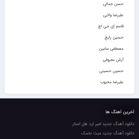
حسن جمالی
علیرضا ولایی
قاسم ای جی اچ
حسین رایج
مصطفی سابین
آرش معروفی
حسین حسینی
علیرضا محبوب
حسین حصارکی
مهدیار
آخرین آهنگ ها
کاپیتان
دانلود آهنگ جدید امیر لرد هل استار
مجید رضوی
دانلود آهنگ جدید میث ماسک
رضا رضانژاد