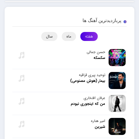
پربازدیدترین آهنگ ها
هفته
ماه
سال
حسن جمالی
سکسکه
توحید پیری قراقیه
بیمار (هوش مصنوعی)
عرفان افتخاری
من که اینجوری نبودم
امیر هناره
شیرین