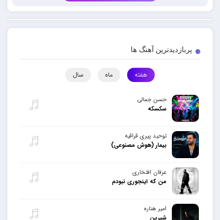
پربازدیدترین آهنگ ها
هفته
ماه
سال
حسن جمالی
سکسکه
توحید پیری قراقیه
بیمار (هوش مصنوعی)
عرفان افتخاری
من که اینجوری نبودم
امیر هناره
شیرین