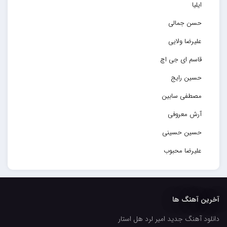
ایلیا
حسن جمالی
علیرضا ولایی
قاسم ای جی اچ
حسین رایج
مصطفی سابین
آرش معروفی
حسین حسینی
علیرضا محبوب
حسین حصارکی
مهدیار
آخرین آهنگ ها
کاپیتان
دانلود آهنگ جدید امیر لرد هل استار
مجید رضوی