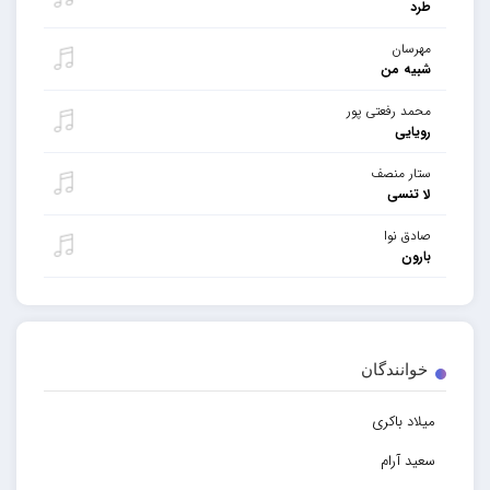
طرد
مهرسان
شبیه من
محمد رفعتی پور
رویایی
ستار منصف
لا تنسی
صادق نوا
بارون
خوانندگان
میلاد باکری
سعید آرام