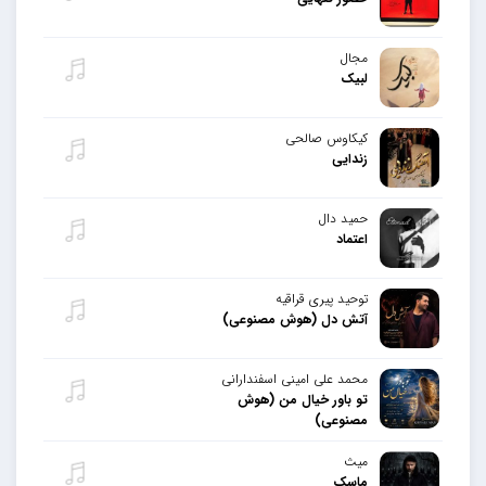
مجال
لبیک
کیکاوس صالحی
زندایی
حمید دال
اعتماد
توحید پیری قراقیه
آتش دل (هوش مصنوعی)
محمد علی امینی اسفندارانی
تو باور خیال من (هوش
مصنوعی)
میث
ماسک