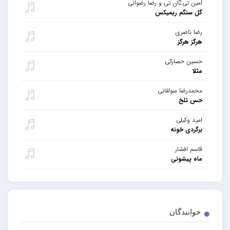
امین تی2ان تی و رضا رضوانی
گل سنگم ریمیکس
رضا ناصری
هرگز هرگز
حسین حصارکی
مثلا
محمدرضا سولقانی
حس تلخ
امید وکیلی
برگردی خونه
قاسم افشار
ماه پیشونی
خوانندگان