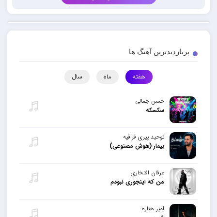
پربازدیدترین آهنگ ها
هفته
ماه
سال
حسن جمالی
سکسکه
توحید پیری قراقیه
بیمار (هوش مصنوعی)
عرفان افتخاری
من که اینجوری نبودم
امیر هناره