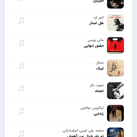
شیرین
امیر لرد
هل استار
مانی ویس
حضور تنهایی
مجال
لبیک
حمید دال
اعتماد
کیکاوس صالحی
زندایی
محمد علی امینی اسفندارانی
تو باور خیال من (هوش