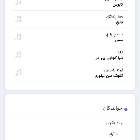
کابوس
رضا رضانژاد
قایق
حسین رایج
مسیر
ایلیا
شبا کجایی بی من
ایرج رضوانیان
گلجک سن بیلورم
خوانندگان
میلاد باکری
سعید آرام