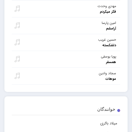
مهدی وحدت
فکر میکردم
امین پارسا
آرامشم
حسین غریب
دلشکسته
پویا یوسفی
همسفر
سجاد وادین
موهات
خوانندگان
میلاد باکری