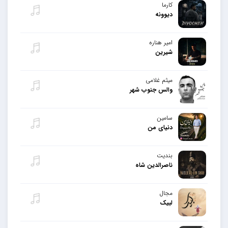
کارما
دیوونه
امیر هناره
شیرین
میثم غلامی
والس جنوب شهر
سامین
دنیای من
بندیت
ناصرالدین شاه
مجال
لبیک