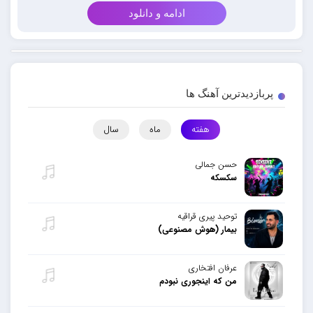
ادامه و دانلود
پربازدیدترین آهنگ ها
هفته
ماه
سال
حسن جمالی
سکسکه
توحید پیری قراقیه
بیمار (هوش مصنوعی)
عرفان افتخاری
من که اینجوری نبودم