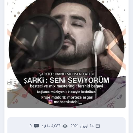
14 آوریل 2021
4,087 دانلود
0