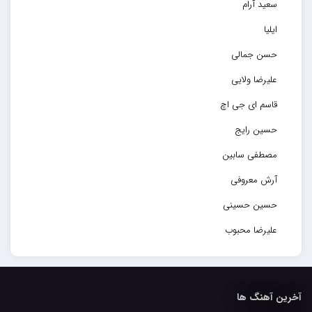
سعید آرام
ایلیا
حسن جمالی
علیرضا ولایی
قاسم ای جی اچ
حسین رایج
مصطفی سابین
آرش معروفی
حسین حسینی
علیرضا محبوب
حسین حصارکی
مهدیار
آخرین آهنگ ها
کاپیتان