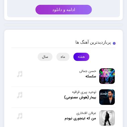
ادامه و دانلود
پربازدیدترین آهنگ ها
هفته
ماه
سال
حسن جمالی
سکسکه
توحید پیری قراقیه
بیمار (هوش مصنوعی)
عرفان افتخاری
من که اینجوری نبودم