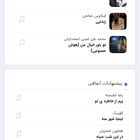
کیکاوس صالحی
زندایی
محمد علی امینی اسفندارانی
تو باور خیال من (هوش
مصنوعی)
پیشنهادات اتفاقی
رضا شایسته
پرم از خاطره ی تو
کلوبیگ
اینجا شهر منه
همایون شجریان
در این شب سیاه