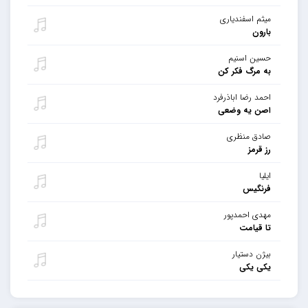
میثم اسفندیاری
بارون
حسین اسنیم
به مرگ فکر کن
احمد رضا اباذرفرد
اصن یه وضعی
صادق منظری
رز قرمز
ایلیا
فرنگیس
مهدی احمدپور
تا قیامت
بیژن دستیار
یکی یکی