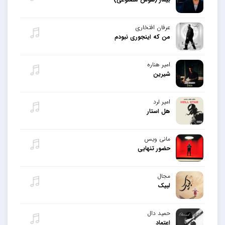
عرفان افتخاری
من که اینجوری نبودم
امیر هناره
شیرین
امیر لرد
هل استار
مانی ویس
حضور تنهایی
مجال
لبیک
حمید دال
اعتماد