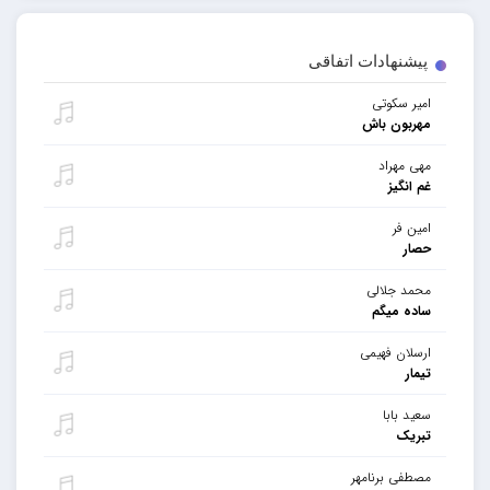
پیشنهادات اتفاقی
امیر سکوتی
مهربون باش
مهی مهراد
غم انگیز
امین فر
حصار
محمد جلالی
ساده میگم
ارسلان فهیمی
تیمار
سعید بابا
تبریک
مصطفی برنامهر