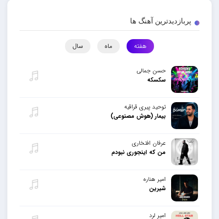
پربازدیدترین آهنگ ها
هفته
ماه
سال
حسن جمالی
سکسکه
توحید پیری قراقیه
بیمار (هوش مصنوعی)
عرفان افتخاری
من که اینجوری نبودم
امیر هناره
شیرین
امیر لرد