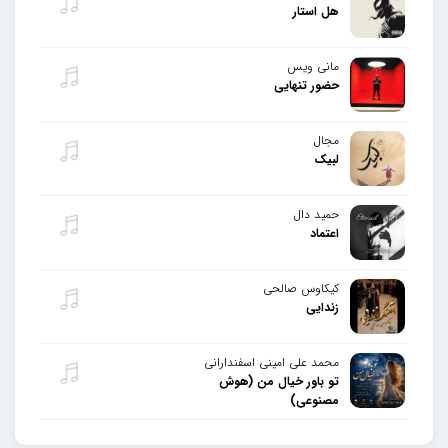
هل استار
مانی ویس
حضور تنهایی
مجال
لبیک
حمید دال
اعتماد
کیکاوس صالحی
زندایی
محمد علی امینی اسفندارانی
تو باور خیال من (هوش
مصنوعی)