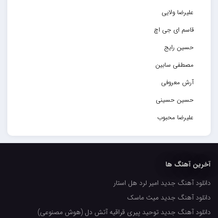
علیرضا ولایی
قاسم ای جی اچ
حسین رایج
مصطفی سابین
آرش معروفی
حسین حسینی
علیرضا محبوب
حسین حصارکی
مهدیار
آخرین آهنگ ها
کاپیتان
دانلود آهنگ جدید امیر لرد هل استار
مجید رضوی
دانلود آهنگ جدید میث ماسک
رضا رضانژاد
دانلود آهنگ جدید توحید پیری قراقیه آتش دل (هوش مصنوعی)