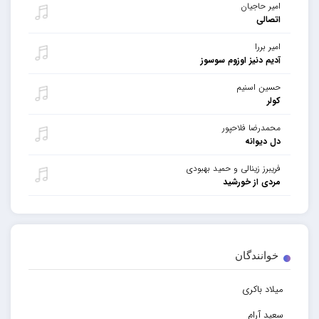
امیر حاجیان
اتصالی
امیر بررا
آدیم دنیز اوزوم سوسوز
حسین اسنیم
کولر
محمدرضا فلاحپور
دل دیوانه
فریبرز زینالی و حمید بهبودی
مردی از خورشید
خوانندگان
میلاد باکری
سعید آرام