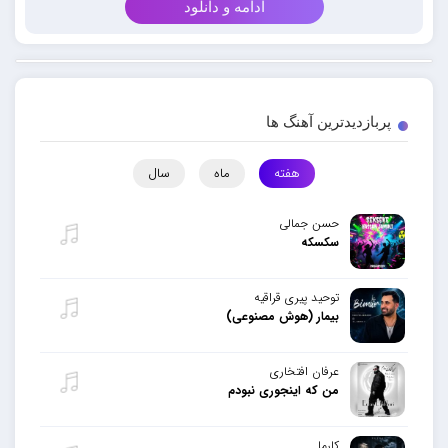
ادامه و دانلود
پربازدیدترین آهنگ ها
هفته
ماه
سال
حسن جمالی
سکسکه
توحید پیری قراقیه
بیمار (هوش مصنوعی)
عرفان افتخاری
من که اینجوری نبودم
کارما