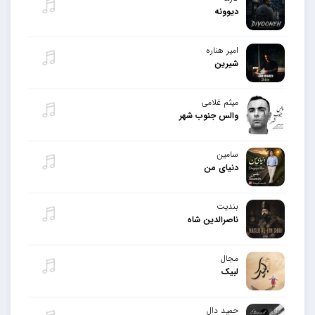
دیوونه
امیر هناره
شیرین
میثم غلامی
والس جنوب شهر
سامین
دنیای من
بندیت
ناصرالدین شاه
مجال
لبیک
حمید دال