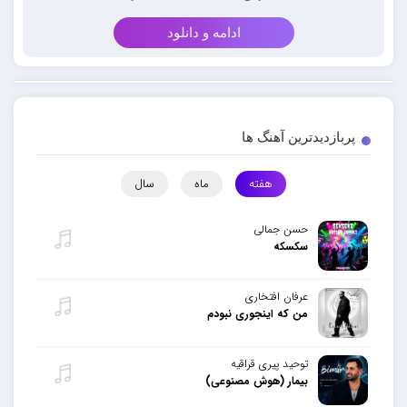
ادامه و دانلود
پربازدیدترین آهنگ ها
هفته
ماه
سال
حسن جمالی
سکسکه
عرفان افتخاری
من که اینجوری نبودم
توحید پیری قراقیه
بیمار (هوش مصنوعی)