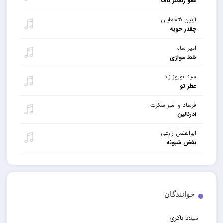
عمو زنجیر باف
آرتین فتحعلیان
چقدر خوبه
امیر سام
خط موازی
سینا نوروز زاد
عطر تو
فرساد و امیر سکرت
آدرنالین
ابوالفضل زارعی
بغض شبونه
خوانندگان
میلاد باکری