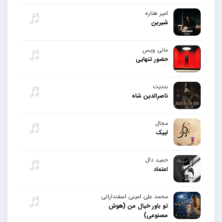
امیر هناره
شیرین
مانی ویس
حضور تنهایی
بندیت
ناصرالدین شاه
مجال
لبیک
حمید دال
اعتماد
محمد علی امینی اسفندارانی
تو باور خیال من (هوش
مصنوعی)