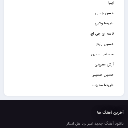
ایلیا
حسن جمالی
علیرضا ولایی
قاسم ای جی اچ
حسین رایج
مصطفی سابین
آرش معروفی
حسین حسینی
علیرضا محبوب
حسین حصارکی
مهدیار
آخرین آهنگ ها
کاپیتان
دانلود آهنگ جدید امیر لرد هل استار
مجید رضوی