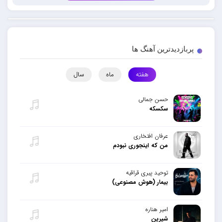
پربازدیدترین آهنگ ها
هفته
ماه
سال
حسن جمالی
سکسکه
عرفان افتخاری
من که اینجوری نبودم
توحید پیری قراقیه
بیمار (هوش مصنوعی)
امیر هناره
شیرین