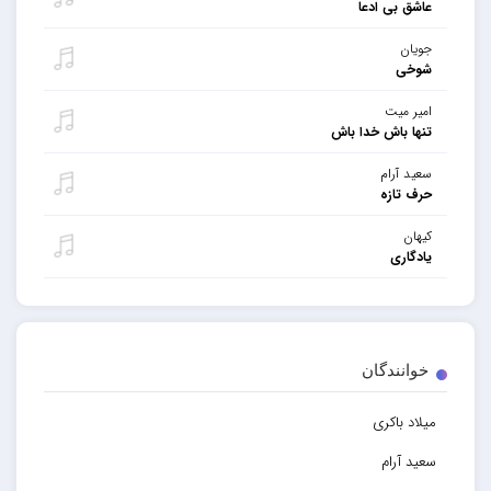
عاشق بی ادعا
جویان
شوخی
امیر میت
تنها باش خدا باش
سعید آرام
حرف تازه
کیهان
یادگاری
خوانندگان
میلاد باکری
سعید آرام