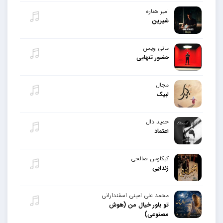
امیر هناره
شیرین
مانی ویس
حضور تنهایی
مجال
لبیک
حمید دال
اعتماد
کیکاوس صالحی
زندایی
محمد علی امینی اسفندارانی
تو باور خیال من (هوش
مصنوعی)