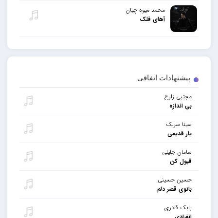
محمد میوه چیان
آهای فلک
پیشنهادات اتفاقی
مجتبی زارع
بی اندازه
سینا سرلک
یار قدیمی
سامان جلیلی
قبول کن
حسین حسینی
بانوی قصر دلم
بابک قادری
انفرادی