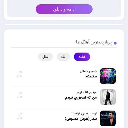
ادامه و دانلود
پربازدیدترین آهنگ ها
هفته
ماه
سال
حسن جمالی
سکسکه
عرفان افتخاری
من که اینجوری نبودم
توحید پیری قراقیه
بیمار (هوش مصنوعی)