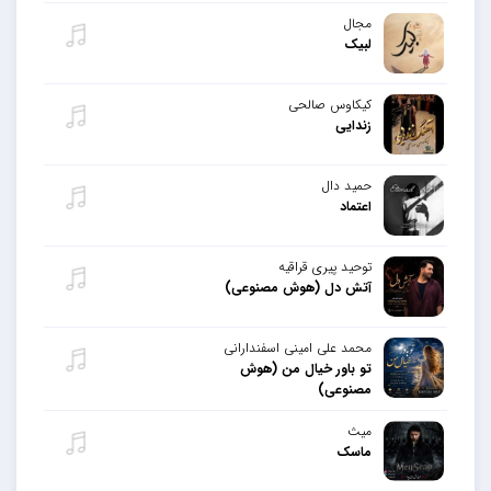
مجال
لبیک
کیکاوس صالحی
زندایی
حمید دال
اعتماد
توحید پیری قراقیه
آتش دل (هوش مصنوعی)
محمد علی امینی اسفندارانی
تو باور خیال من (هوش
مصنوعی)
میث
ماسک