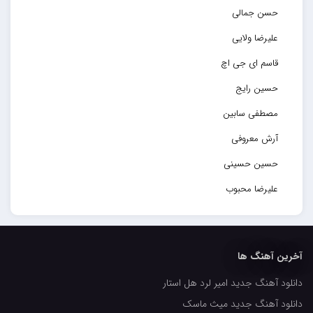
حسن جمالی
علیرضا ولایی
قاسم ای جی اچ
حسین رایج
مصطفی سابین
آرش معروفی
حسین حسینی
علیرضا محبوب
حسین حصارکی
مهدیار
آخرین آهنگ ها
کاپیتان
دانلود آهنگ جدید امیر لرد هل استار
مجید رضوی
دانلود آهنگ جدید میث ماسک