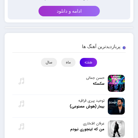
ادامه و دانلود
پربازدیدترین آهنگ ها
هفته
ماه
سال
حسن جمالی
سکسکه
توحید پیری قراقیه
بیمار (هوش مصنوعی)
عرفان افتخاری
من که اینجوری نبودم