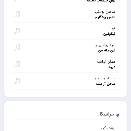
برای چشمات دلتنگم
شاهین یوسفی
عکس یادگاری
فریاد
نیکوتین
امید روشنی نیا
این دله من
مهران ابراهیم
دیره
مصطفی بابائی
ساحل آرامشم
خوانندگان
میلاد باکری