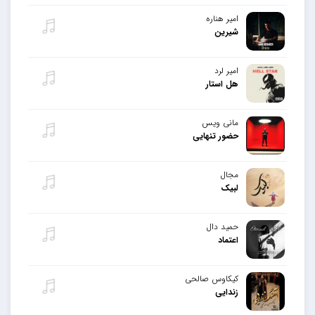
امیر هناره
شیرین
امیر لرد
هل استار
مانی ویس
حضور تنهایی
مجال
لبیک
حمید دال
اعتماد
کیکاوس صالحی
زندایی