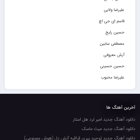
علیرضا ولایی
قاسم ای جی اچ
حسین رایج
مصطفی سابین
آرش معروفی
حسین حسینی
علیرضا محبوب
حسین حصارکی
مهدیار
آخرین آهنگ ها
کاپیتان
دانلود آهنگ جدید امیر لرد هل استار
مجید رضوی
دانلود آهنگ جدید میث ماسک
رضا رضانژاد
دانلود آهنگ جدید توحید پیری قراقیه آتش دل (هوش مصنوعی)