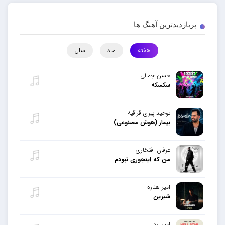
پربازدیدترین آهنگ ها
هفته
ماه
سال
حسن جمالی
سکسکه
توحید پیری قراقیه
بیمار (هوش مصنوعی)
عرفان افتخاری
من که اینجوری نبودم
امیر هناره
شیرین
امیر لرد