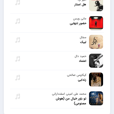
هل استار
مانی ویس
حضور تنهایی
مجال
لبیک
حمید دال
اعتماد
کیکاوس صالحی
زندایی
محمد علی امینی اسفندارانی
تو باور خیال من (هوش
مصنوعی)