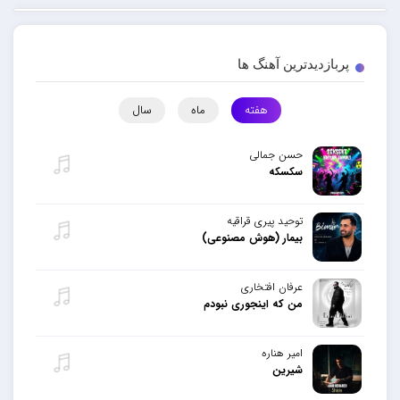
پربازدیدترین آهنگ ها
هفته
ماه
سال
حسن جمالی
سکسکه
توحید پیری قراقیه
بیمار (هوش مصنوعی)
عرفان افتخاری
من که اینجوری نبودم
امیر هناره
شیرین