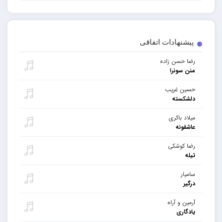
پیشنهادات اتفاقی
رضا حسن زاده
منن سونرا
حسین غریب
دلشکسته
میلاد باکری
عاشقونه
رضا کوشکی
تیله
سامیار
درگیر
آرمین و آراه
یادگاری